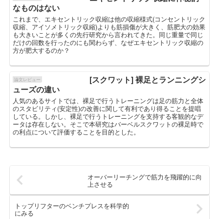
なものはない
これまで、エキセントリック収縮は他の収縮様式(コンセントリック
収縮、アイソメトリック収縮)よりも筋損傷が大きく、筋肥大の効果
も大きいことが多くの先行研究から言われてきた。同じ重量で同じ
だけの回数を行ったのにも関わらず、なぜエキセントリック収縮の
方が肥大するのか？
[スクワット] 裸足とランニングシ
論文レビュー
ューズの違い
人気のあるサイトでは、裸足で行うトレーニングは足の筋力と全体
のスタビリティ(安定性)の改善に関して有利であり得ることを提唱
している。しかし、裸足で行うトレーニングを支持する客観的なデ
ータは存在しない。そこで本研究はバーベルスクワットの裸足時で
の利点について評価することを目的とした。
オーバーリーチングで筋力を飛躍的に向
上させる
トップリフターのベンチプレスを科学的
にみる