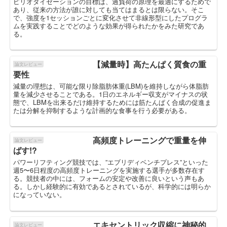
ピリオダイゼーションの目標は、過負荷の原理を最適にするためで
あり、従来の方法が誰に対しても当てはまるとは限らない。そこ
で、強度を1セッションごとに変化させて非線形型にしたプログラ
ムを実践することでどのような効果が得られたかをみた研究であ
る。
【減量時】高たんぱく質食の重
論文レビュー
要性
減量の理想は、可能な限り除脂肪体重(LBM)を維持しながら体脂肪
量を減少させることである。1日のエネルギー収支がマイナスの状
態で、LBMを出来るだけ維持するためには筋たんぱく合成の促進ま
たは分解を抑制するような計画的な食事を行う必要がある。
高頻度トレーニングで重量を伸
論文レビュー
ばす!?
パワーリフティング競技では、”エブリディベンチプレス”といった
週5〜6日程度の高頻度トレーニングを実施する選手が多数存在す
る。競技者の中には、フォームの安定や改善に良いという声もあ
る。しかし経験的に有効であるとされているが、科学的には明らか
になっていない。
エキセントリック収縮に神秘的
論文レビュー