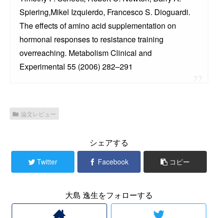
Spiering,Mikel Izquierdo, Francesco S. Dioguardi.
The effects of amino acid supplementation on
hormonal responses to resistance training
overreaching. Metabolism Clinical and
Experimental 55 (2006) 282–291
論文レビュー
シェアする
Twitter
Facebook
コピー
大島 逸生をフォローする